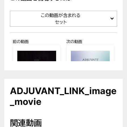
この動画が含まれる
セット
前の動画
次の動画
ADJUVANT_LI
ADJUVANT_LI
NK_導入サロン
NK_証明書イン
ADJUVANT_LINK_image
の声_enn_to_y
ストール_Wind
uu
ows
_movie
関連動画